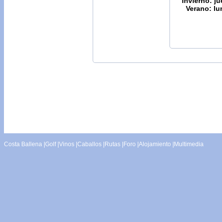
Invierno: j
Verano: lu
Costa Ballena
|
Golf
|
Vinos
|
Caballos
|
Rutas
|
Foro
|
Alojamiento
|
Multimedia