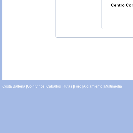
Centro Com
Costa Ballena
|
Golf
|
Vinos
|
Caballos
|
Rutas
|
Foro
|
Alojamiento
|
Multimedia