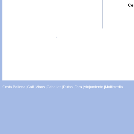
Cen
Costa Ballena
|
Golf
|
Vinos
|
Caballos
|
Rutas
|
Foro
|
Alojamiento
|
Multimedia